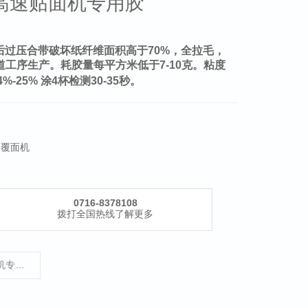
纸箱高速贴面机专用胶
后过压合带破坏纸纤维面积高于70%，全拉毛，
下道工序生产。耗胶量每平方米低于7-10克。粘度
24%-25% 涂4杯检测30-35秒。
速覆面机
0716-8378108
拨打全国热线了解更多
上一页：KS-288型 纸箱贴面机专用胶